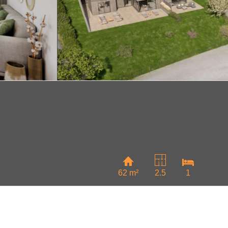
62 m²
2.5
1