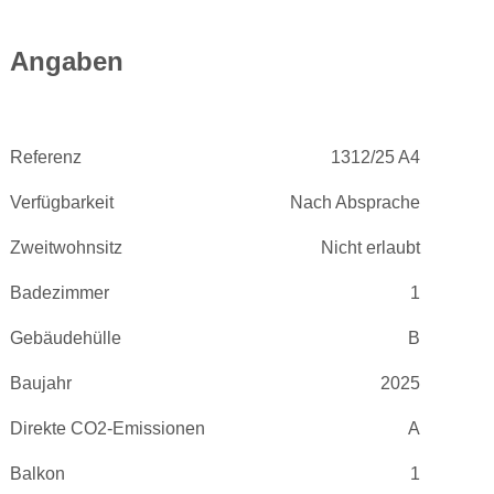
Angaben
Referenz
1312/25 A4
Verfügbarkeit
Nach Absprache
Zweitwohnsitz
Nicht erlaubt
Badezimmer
1
Gebäudehülle
B
Baujahr
2025
Direkte CO2-Emissionen
A
Balkon
1