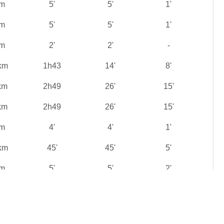
 m
5'
5'
1'
 m
5'
5'
1'
 m
2'
2'
-
km
1h43
14'
8'
km
2h49
26'
15'
km
2h49
26'
15'
 m
4'
4'
1'
km
45'
45'
5'
 m
5'
5'
2'
km
2h30
27'
13'
km
2h46
31'
15'