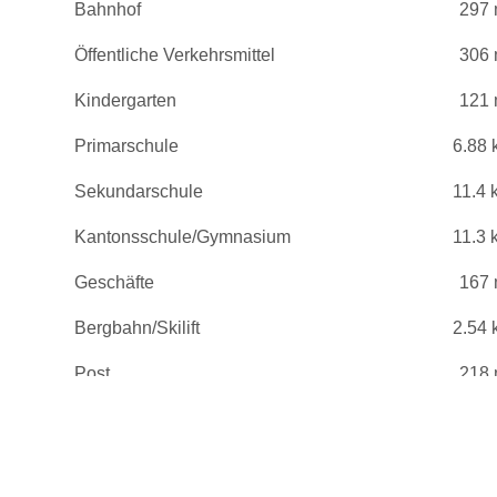
Bahnhof
297
Öffentliche Verkehrsmittel
306
Kindergarten
121
Primarschule
6.88 
Sekundarschule
11.4 
Kantonsschule/Gymnasium
11.3 
Geschäfte
167
Bergbahn/Skilift
2.54 
Post
218
Bank
10.1 
Krankenhaus
11.1 