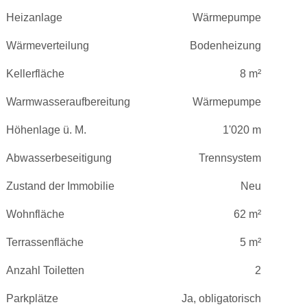
Heizanlage
Wärmepumpe
Wärmeverteilung
Bodenheizung
Kellerfläche
8 m²
Warmwasseraufbereitung
Wärmepumpe
Höhenlage ü. M.
1'020 m
Abwasserbeseitigung
Trennsystem
Zustand der Immobilie
Neu
Wohnfläche
62 m²
Terrassenfläche
5 m²
Anzahl Toiletten
2
Parkplätze
Ja, obligatorisch