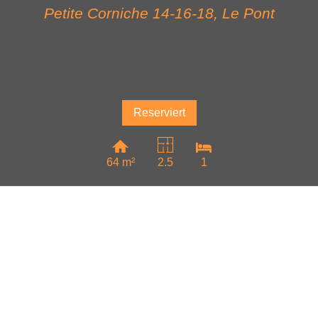
Petite Corniche 14-16-18,
Le Pont
Reserviert
64 m²
2.5
1