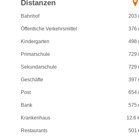
Distanzen
Bahnhof
203
Öffentliche Verkehrsmittel
376
Kindergarten
498
Primarschule
729
Sekundarschule
729
Geschäfte
397
Post
654
Bank
575
Krankenhaus
12.6 
Restaurants
501