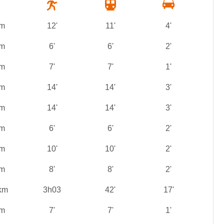
 m
12'
11'
4'
 m
6'
6'
2'
 m
7'
7'
1'
 m
14'
14'
3'
 m
14'
14'
3'
 m
6'
6'
2'
 m
10'
10'
2'
 m
8'
8'
2'
km
3h03
42'
17'
 m
7'
7'
1'