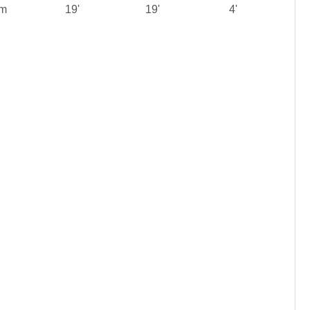
 m
19'
19'
4'