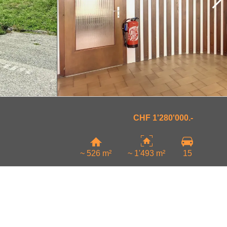
CHF 1'280'000.-
~ 526 m²
~ 1'493 m²
15