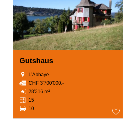
Gutshaus
L'Abbaye
CHF 3'700'000.-
28'316 m²
15
10