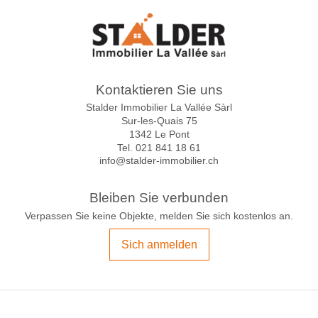
Kontaktieren Sie uns
Stalder Immobilier La Vallée Sàrl
Sur-les-Quais 75
1342 Le Pont
Tel.
021 841 18 61
info@stalder-immobilier.ch
Bleiben Sie verbunden
Verpassen Sie keine Objekte, melden Sie sich kostenlos an.
Sich anmelden
®
Software Immomig
2004-2026, IMMOMIG AG | Alle Rechte vorbehalten |
Unsere Inserate auf
dreamo.ch