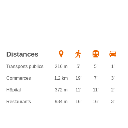
Distances
Transports publics
216 m
5'
5'
1'
Commerces
1.2 km
19'
7'
3'
Hôpital
372 m
11'
11'
2'
Restaurants
934 m
16'
16'
3'